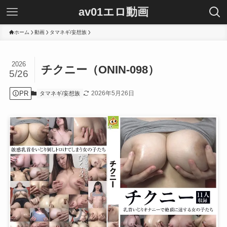
av01エロ動画
ホーム
動画
タマネギ/妄想族
2026
チクニー（ONIN-098）
5/26
PR
2026年5月26日
タマネギ/妄想族