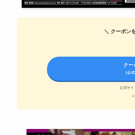
＼ クーポン
クー
(公
公式サイ
※