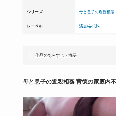
シリーズ
母と息子の近親相姦
レーベル
濡壺/妄想族
作品のあらすじ・概要
母と息子の近親相姦 背徳の家庭内不