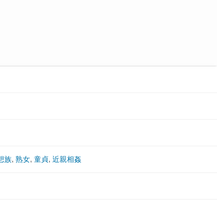
想族
,
熟女
,
童貞
,
近親相姦