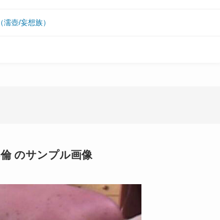
（濡壺/妄想族）
倫 のサンプル画像