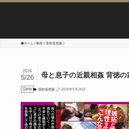
ホーム
動画
濡壺/妄想族
2026
母と息子の近親相姦 背徳の
5/26
PR
2026年5月26日
濡壺/妄想族