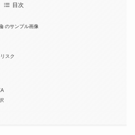
目次
倫 のサンプル画像
のリスク
A
択