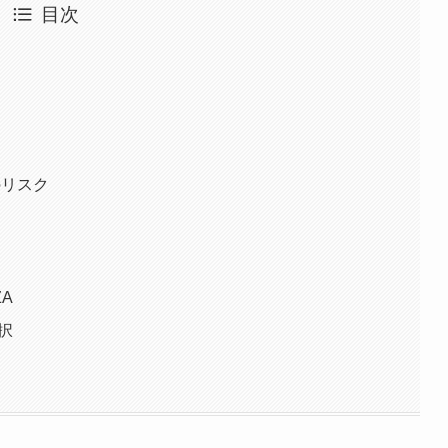
目次
像
のリスク
A
択