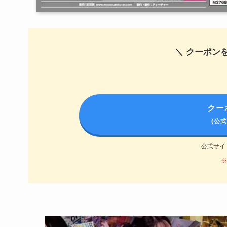
＼ クーポン
クー
(公
公式サイ
※